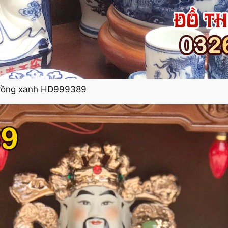
ẽ rồng xanh HD999389