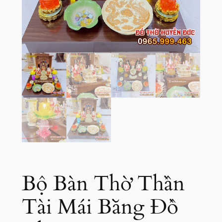
Bộ Bàn Thờ Thần
Tài Mái Bằng Đồ