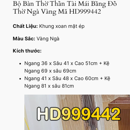
T
Bộ Bàn Thờ Thần Tài Mái Bằng Đồ
h
Thờ Ngà Vàng Mã HD999442
ầ
n
Chất Liệu:
Khung xoan mặt ép
T
à
Màu Sắc:
Vàng Ngà
i
Kích thước:
M
á
Ngang 36 x Sâu 41 x Cao 51cm + Kệ
i
Ngang 69 x sâu 69cm
B
Ngang 41 x Sâu 48 x Cao 60cm + Kệ
ằ
Ngang 81 x sâu 81cm
n
g
Đ
ồ
T
h