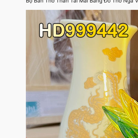
Bộ Bàn Thờ Thần Tài Mái Bằng Đồ Thờ Ngà