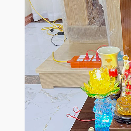
ờ
N
g
à
V
à
n
g
H
D
9
9
9
4
4
2
s