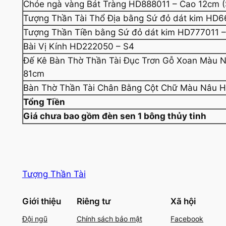
Chóe ngà vàng Bát Tràng HD888011 – Cao 12cm (
Tượng Thần Tài Thổ Địa bằng Sứ đỏ dát kim HD
Tượng Thần Tiền bằng Sứ đỏ dát kim HD777011 
Bài Vị Kính HD222050 – S4
Đế Kê Bàn Thờ Thần Tài Đục Trơn Gỗ Xoan Màu
81cm
Bàn Thờ Thần Tài Chân Bằng Cột Chữ Màu Nâu 
Tổng Tiền
Giá chưa bao gồm đèn sen 1 bông thủy tinh
Tượng Thần Tài
Giới thiệu
Riêng tư
Xã hội
Đội ngũ
Chính sách bảo mật
Facebook