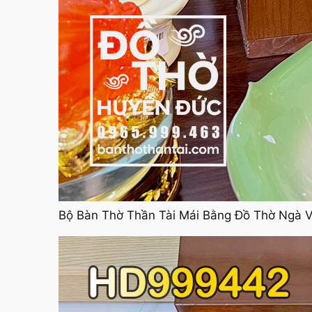
Bộ Bàn Thờ Thần Tài Mái Bằng Đồ Thờ Ngà