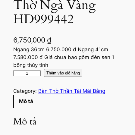
Thờ Ngà Vàng
HD999442
6,750,000
₫
Ngang 36cm 6.750.000 đ Ngang 41cm
7.580.000 đ Giá chưa bao gồm đèn sen 1
bông thủy tinh
B
Thêm vào giỏ hàng
ộ
B
Category:
Bàn Thờ Thần Tài Mái Bằng
à
Mô tả
n
T
Mô tả
h
ờ