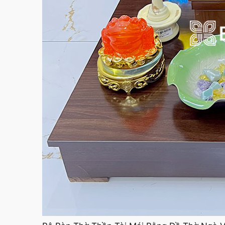
ố
l
ư
ợ
n
g