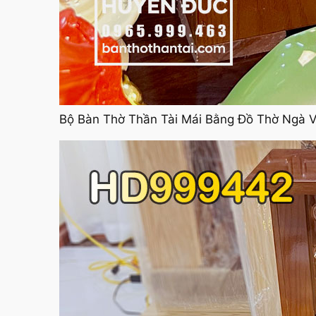
Bộ Bàn Thờ Thần Tài Mái Bằng Đồ Thờ Ngà