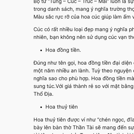
Bộ tứ “Tùng – Cúc – Trúc – Mai” luôn là s
trong danh sách, mang ý nghĩa trường thọ
Màu sắc rực rỡ của hoa cúc giúp làm ấm và
Cúc có rất nhiều loại đẹp mang ý nghĩa 
nhiên, bạn không nên sử dụng cúc vạn thọ
Hoa đồng tiền.
Đúng như tên gọi, hoa đồng tiền đại diện 
một năm nhiều an lành. Tuỳ theo nguyện 
nghĩa sao cho phù hợp. Hoa đồng tiền mà
sung túc.Với giá thành rẻ so với mặt bằng
Thổ Địa.
Hoa thuỷ tiên
Hoa thuỷ tiên được ví như “chén ngọc, đĩ
bày lên bàn thờ Thần Tài sẽ mang đến sự 