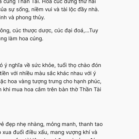
 là cúng Thần Tài. Hoa cúc đứng thứ hai
a sự sống, niềm vui và tài lộc đầy nhà.
inh và phong thủy.
bông, cúc thược dược, cúc đại đoá,…Tuy
ùng làm hoa cúng.
có ý nghĩa về sức khỏe, tuổi thọ chào đón
iền với nhiều màu sắc khác nhau với ý
oặc hoa vàng tượng trưng cho hạnh phúc,
iên khi mua hoa cắm trên bàn thờ Thần Tài
i vẻ đẹp nhẹ nhàng, mỏng manh, thanh tao
p xua đuổi điều xấu, mang vượng khí và