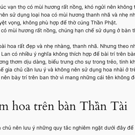
cúc vạn thọ có mùi hương rất nồng, khó ngửi nên không 
 nên sử dụng loại hoa có mùi hương thanh nhã và nhẹ nh
yệt vọng, không phù hợp để thờ cúng Thần Phật.
ên có mùi hương rất nồng, chúng hạn chế sử dụng ở bàn t
ài hoa rất đẹp và nhẹ nhàng, thanh nhã. Nhưng theo nh
an có nhiều ý nghĩa không thích hợp để bài trí trên bà
ơng thơm dịu dàng, biểu trưng cho sự trong trẻo, tinh k
hế gia chủ cần lưu ý và không nên sử dụng hoa nhài ở tr
 nên bày trí trên ban thờ vì mang những cái tên không đ
m hoa trên bàn Thần Tài
 gia chủ nên lưu ý những quy tắc nghiêm ngặt dưới đây để