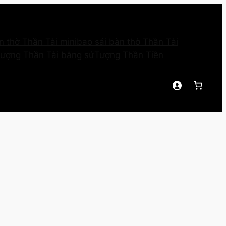
n thờ Thần Tài mini
bao sái bàn thờ Thần Tài
ượng Thần Tài bằng sứ
Tượng Thần Tiền