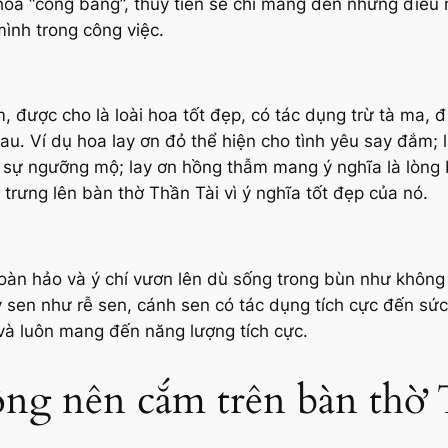
ài hoa “công bằng”, thủy tiên sẽ chỉ mang đến những điề
mình trong công việc.
, được cho là loài hoa tốt đẹp, có tác dụng trừ tà ma, 
au. Ví dụ hoa lay ơn đỏ thể hiện cho tình yêu say đắm; l
o sự ngưỡng mộ; lay ơn hồng thẫm mang ý nghĩa là lòng b
 trưng lên bàn thờ Thần Tài vì ý nghĩa tốt đẹp của nó.
hoàn hảo và ý chí vươn lên dù sống trong bùn như không
sen như rễ sen, cánh sen có tác dụng tích cực đến sức 
 và luôn mang đến năng lượng tích cực.
ng nên cắm trên bàn thờ 