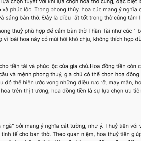
ự lựa chọn tuyệt vời khi lựa chọn hoa thờ cúng, đặc biệt
 và phúc lộc. Trong phong thủy, hoa cúc mang ý nghĩa củ
 sáng bàn thờ. Đây là điều rất tốt trong thờ cúng tâm l
phong thuỷ phù hợp để cắm bàn thờ Thần Tài như cúc 1 
 vì loài hoa này có mùi hôi khó chịu, không thích hợp d
cho tiền tài và phúc lộc của gia chủ.Hoa đồng tiền còn 
cầu và mệnh phong thuỷ, gia chủ có thể chọn hoa đồng t
u đỏ thể hiện ước vọng những điều rực rỡ, may mắn, h
 hoa trên thị trường, hoa đồng tiền là sự lựa chọn ưu t
a ngà” bởi mang ý nghĩa cát tường, như ý. Thuỷ tiên vớ
tinh tế cho ban thờ. Theo quan niệm, hoa thuỷ tiên giú