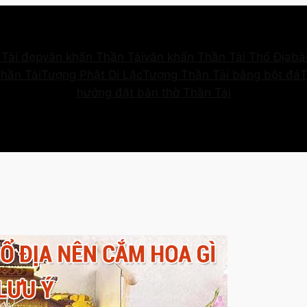
Tài đẹp
văn khấn Thần Tài
văn khấn Thần Tài Thổ Địa
bà
Thần Tài
Tượng Phật Di Lặc
Tượng Thần Tài bằng bột đá
T
hướng đặt bàn thờ Thần Tài