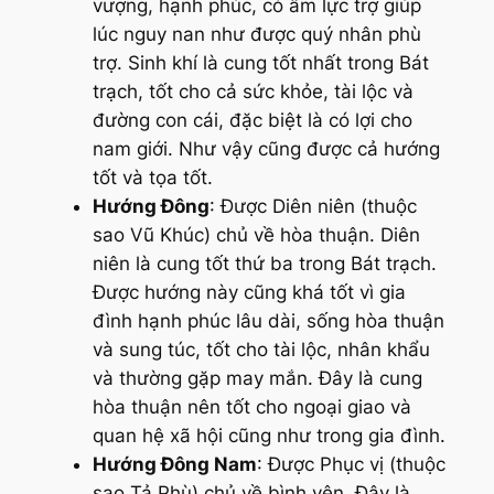
vượng, hạnh phúc, có âm lực trợ giúp
lúc nguy nan như được quý nhân phù
trợ. Sinh khí là cung tốt nhất trong Bát
trạch, tốt cho cả sức khỏe, tài lộc và
đường con cái, đặc biệt là có lợi cho
nam giới. Như vậy cũng được cả hướng
tốt và tọa tốt.
Hướng Đông
: Được Diên niên (thuộc
sao Vũ Khúc) chủ về hòa thuận. Diên
niên là cung tốt thứ ba trong Bát trạch.
Được hướng này cũng khá tốt vì gia
đình hạnh phúc lâu dài, sống hòa thuận
và sung túc, tốt cho tài lộc, nhân khẩu
và thường gặp may mắn. Đây là cung
hòa thuận nên tốt cho ngoại giao và
quan hệ xã hội cũng như trong gia đình.
Hướng Đông Nam
: Được Phục vị (thuộc
sao Tả Phù) chủ về bình yên. Đây là