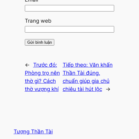
Trang web
←
Trước đó:
Tiếp theo:
Văn khấn
Phòng trọ nên
Thần Tài đúng,
thờ gì? Cách
chuẩn giúp gia chủ
thờ vượng khí
chiêu tài hút lộc
→
Tượng Thần Tài