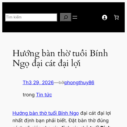
Chuyển
đến
Tìm
phần
kiếm
nội
dung
Hướng bàn thờ tuổi Bính
Ngọ đại cát đại lợi
Th3 29, 2026
—
phongthuy86
bởi
trong
Tin tức
Hướng bàn thờ tuổi Bính Ngọ
đại cát đại lợi
nhất định bạn phải biết. Đặt bàn thờ đúng