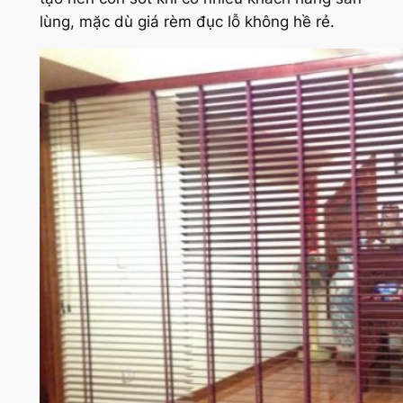
lùng, mặc dù giá rèm đục lỗ không hề rẻ.