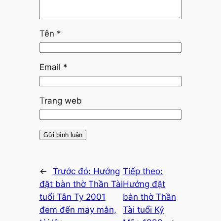
Tên
*
Email
*
Trang web
←
Trước đó:
Hướng
Tiếp theo:
đặt bàn thờ Thần Tài
Hướng đặt
tuổi Tân Tỵ 2001
bàn thờ Thần
đem đến may mắn,
Tài tuổi Kỷ