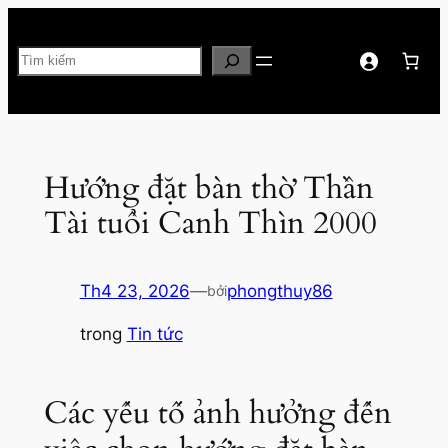
Chuyển
đến
Tìm
phần
kiếm
nội
dung
Hướng đặt bàn thờ Thần
Tài tuổi Canh Thìn 2000
Th4 23, 2026
—
phongthuy86
bởi
trong
Tin tức
Các yếu tố ảnh hưởng đến