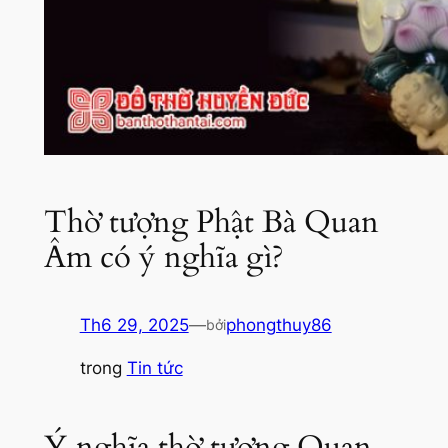
Thờ tượng Phật Bà Quan
Âm có ý nghĩa gì?
Th6 29, 2025
—
phongthuy86
bởi
trong
Tin tức
Ý nghĩa thờ tượng Quan