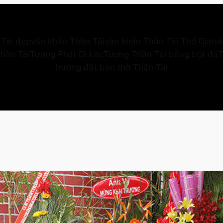
Tài đẹp
văn khấn Thần Tài
văn khấn Thần Tài Thổ Địa
bà
Thần Tài
Tượng Phật Di Lặc
Tượng Thần Tài bằng bột đá
T
hướng đặt bàn thờ Thần Tài