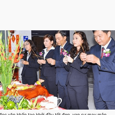
ọc văn khấn tạo khởi đầu tốt đẹp, vạn sự may mắn