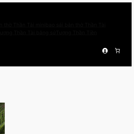
n thờ Thần Tài mini
bao sái bàn thờ Thần Tài
ượng Thần Tài bằng sứ
Tượng Thần Tiền