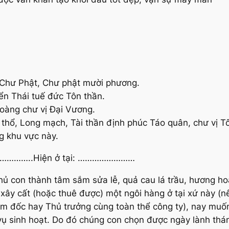
 Chư Phật, Chư phật mười phương.
ển Thái tuế đức Tôn thần.
hoàng chư vị Đại Vương.
thổ, Long mạch, Tài thần định phúc Táo quân, chư vị T
ng khu vực này.
: ……………..Hiện ở tại: ……………………
hủ con thành tâm sắm sửa lễ, quả cau lá trầu, hương ho
 xây cất (hoặc thuê được) một ngôi hàng ở tại xứ này (nê
Giám đốc hay Thủ trưởng cùng toàn thể công ty), nay muố
vụ sinh hoạt. Do đó chúng con chọn được ngày lành thán