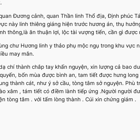
.
quan Đương cảnh, quan Thần linh Thổ địa, Định phúc T
ực này linh thiêng giáng hiện trước hương án, thụ hưởng
 thông,là ăn thuận lợi, lộc tài vượng tiến, cần gì được
cùng chư Hương linh y thảo phụ mộc ngụ trong khu vực nà
nhiều may mắn.
dạ chí thành chắp tay khấn nguyện, xin lượng cả bao du
n, bốn mùa được bình an, tam tiết được hưng long , th
 hung thành cát, như ý sở cầu, tòng tâm sở nguyện. Phù t
o xâm , tám tiết có điềm lành tiếp ứng .Người người đ
ện tòng tâm . với tấm lòng thành . Cúi xin chứng giám .