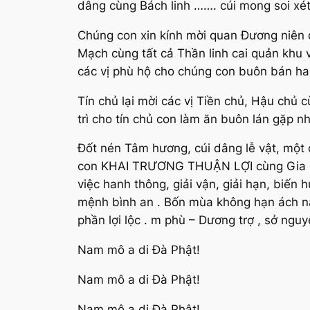
dâng cùng Bách linh ……. cúi mong soi xét
Chúng con xin kính mời quan Đương niên 
Mạch cùng tất cả Thần linh cai quản khu v
các vị phù hộ cho chúng con buôn bán hanh
Tín chủ lại mời các vị Tiền chủ, Hậu chủ 
trì cho tín chủ con làm ăn buôn lán gặp 
Đốt nén Tâm hương, cúi dâng lễ vật, một 
con KHAI TRƯƠNG THUẬN LỢI cùng Gia quyế
việc hanh thông, giải vận, giải hạn, biến
mệnh bình an . Bốn mùa không hạn ách nà
phần lợi lộc . m phù – Dương trợ , sở nguy
Nam mô a di Đà Phật!
Nam mô a di Đà Phật!
Nam mô a di Đà Phật!